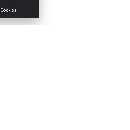
 Cookies
ertas!
Títulos
Notas Fiscai