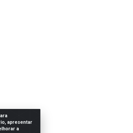
para
io, apresentar
elhorar a