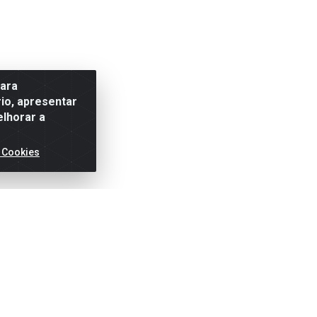
para
io, apresentar
elhorar a
 Cookies