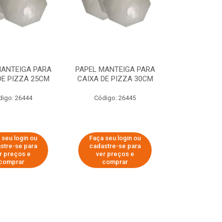
MANTEIGA PARA
PAPEL MANTEIGA PARA
DE PIZZA 25CM
CAIXA DE PIZZA 30CM
digo: 26444
Código: 26445
 seu login ou
Faça seu login ou
stre-se para
cadastre-se para
r preços e
ver preços e
comprar
comprar