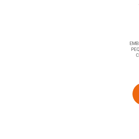
EMB
PEQ
C