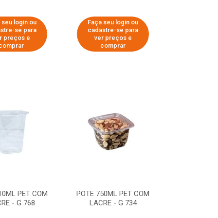
 seu login ou
Faça seu login ou
stre-se para
cadastre-se para
r preços e
ver preços e
comprar
comprar
10ML PET COM
POTE 750ML PET COM
RE - G 768
LACRE - G 734