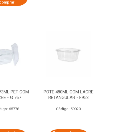
comprar
73ML PET COM
POTE 480ML COM LACRE
RE - G 767
RETANGULAR - F953
digo: 65778
Código: 59020