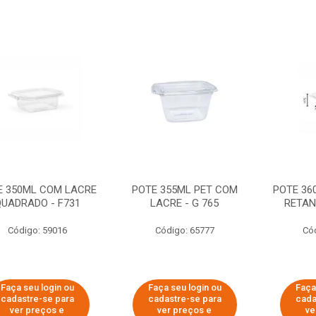
E 350ML COM LACRE
POTE 355ML PET COM
POTE 36
UADRADO - F731
LACRE - G 765
RETAN
Código: 59016
Código: 65777
Có
Faça seu login ou
Faça seu login ou
Faça
cadastre-se para
cadastre-se para
cada
ver preços e
ver preços e
ve