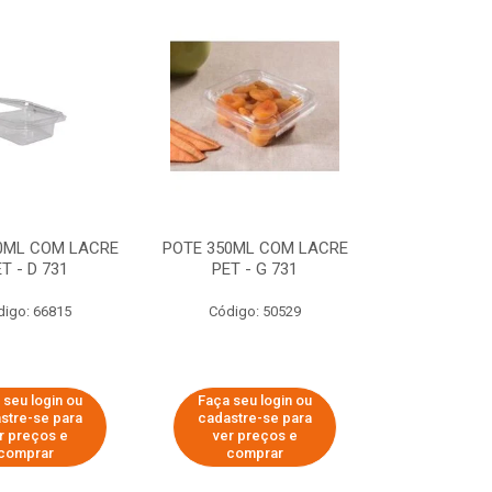
0ML COM LACRE
POTE 350ML COM LACRE
T - D 731
PET - G 731
digo: 66815
Código: 50529
 seu login ou
Faça seu login ou
stre-se para
cadastre-se para
r preços e
ver preços e
comprar
comprar