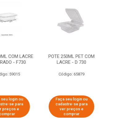
0ML COM LACRE
POTE 250ML PET COM
RADO - F730
LACRE - D 730
digo: 59015
Código: 65879
 seu login ou
Faça seu login ou
stre-se para
cadastre-se para
r preços e
ver preços e
comprar
comprar