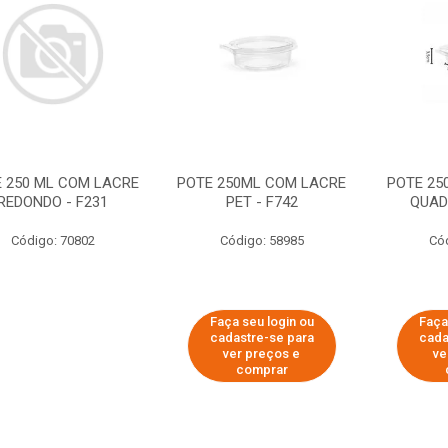
 250 ML COM LACRE
POTE 250ML COM LACRE
POTE 25
REDONDO - F231
PET - F742
QUAD
Código: 70802
Código: 58985
Có
Faça seu login ou
Faça
cadastre-se para
cada
ver preços e
ve
comprar