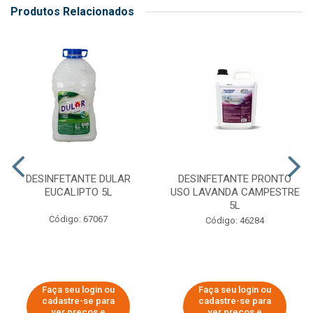
Produtos Relacionados
DESINFETANTE DULAR
DESINFETANTE PRONTO
EUCALIPTO 5L
USO LAVANDA CAMPESTRE
5L
Código: 67067
Código: 46284
Faça seu login ou
Faça seu login ou
cadastre-se para
cadastre-se para
ver preços e
ver preços e