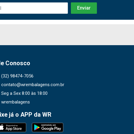
le Conosco
(32) 98474-7056
contato@wrembalagens.com.br
Seg a Sex 8:00 às 18:00
wrembalagens
ixe já o APP da WR