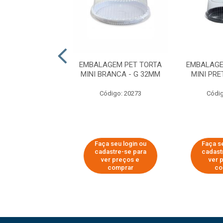
GEM PET TORTA
EMBALAGEM PET TORTA
EMBALAGE
ETA - D 32 ALTA
MINI BRANCA - G 32MM
MINI PRE
digo: 65662
Código: 20273
Códig
 seu login ou
Faça seu login ou
Faça se
astre-se para
cadastre-se para
cadast
er preços e
ver preços e
ver 
comprar
comprar
co