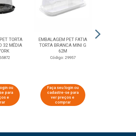
PET TORTA
EMBALAGEM PET FATIA
EMBALAGEM PE
D 32 MÉDIA
TORTA BRANCA MINI G
TORTA PRETA MI
YORK
62M
Código: 29
 65872
Código: 29957
login ou
Faça seu login ou
Faça seu log
se para
cadastre-se para
cadastre-se 
ços e
ver preços e
ver preços
rar
comprar
comprar