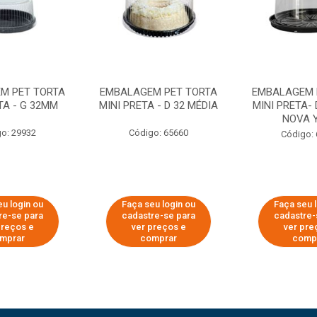
M PET TORTA
EMBALAGEM PET TORTA
EMBALAGEM 
TA - G 32MM
MINI PRETA - D 32 MÉDIA
MINI PRETA- 
NOVA 
o: 29932
Código: 65660
Código:
u login ou
Faça seu login ou
Faça seu 
re-se para
cadastre-se para
cadastre-
preços e
ver preços e
ver pre
mprar
comprar
comp