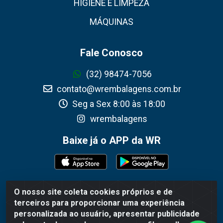
HIGIENE E LIMPEZA
MÁQUINAS
Fale Conosco
(32) 98474-7056
contato@wrembalagens.com.br
Seg a Sex 8:00 às 18:00
wrembalagens
Baixe já o APP da WR
O nosso site coleta cookies próprios e de
WR Embalagens - R. Cel. Teodoro Gomes de Araújo,
terceiros para proporcionar uma experiência
1360 - Grogotó - Barbacena / MG - CEP 36202-628 -
personalizada ao usuário, apresentar publicidade
CNPJ 02.692.206/0001-55