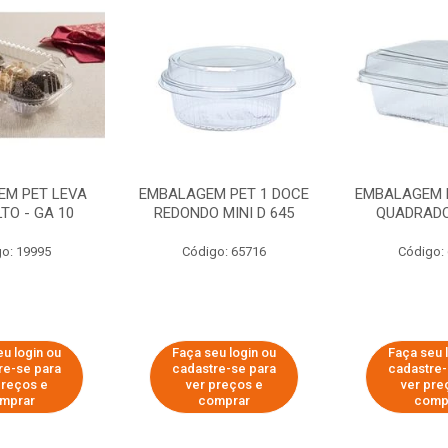
EM PET LEVA
EMBALAGEM PET 1 DOCE
EMBALAGEM 
TO - GA 10
REDONDO MINI D 645
QUADRADO 
o: 19995
Código: 65716
Código:
eu login ou
Faça seu login ou
Faça seu 
re-se para
cadastre-se para
cadastre-
preços e
ver preços e
ver pre
mprar
comprar
comp