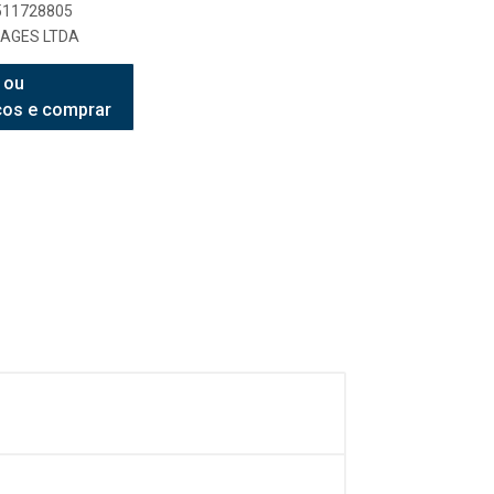
7511728805
AGES LTDA
 ou
ços e comprar