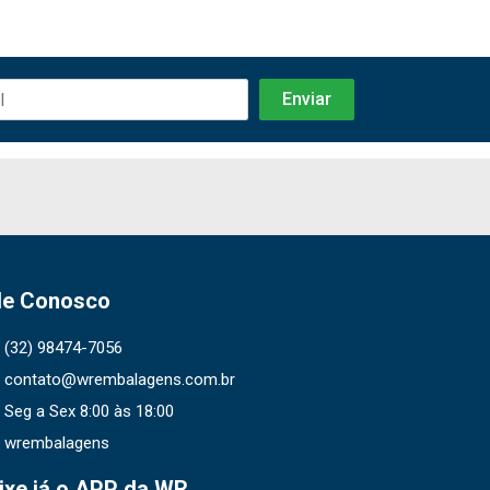
le Conosco
(32) 98474-7056
contato@wrembalagens.com.br
Seg a Sex 8:00 às 18:00
wrembalagens
ixe já o APP da WR