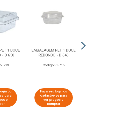
PET 1 DOCE
EMBALAGEM PET 1 DOCE
EMBALAGEM P
- D 650
REDONDO - D 640
DOCE BAIXO -
 65719
Código: 65715
Código: 20
login ou
Faça seu login ou
Faça seu log
se para
cadastre-se para
cadastre-se
ços e
ver preços e
ver preços
rar
comprar
compra