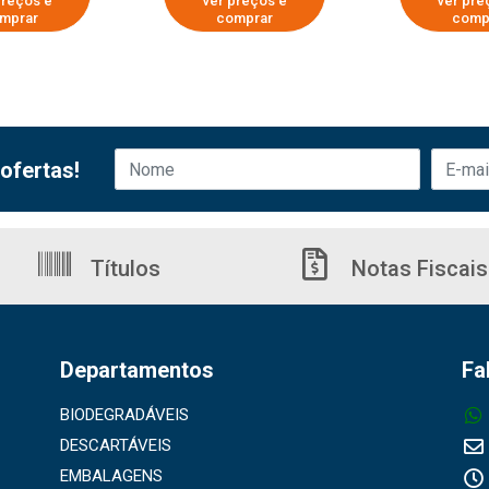
preços e
ver preços e
ver pre
mprar
comprar
comp
ofertas!
Títulos
Notas Fiscais
Departamentos
Fa
BIODEGRADÁVEIS
DESCARTÁVEIS
EMBALAGENS