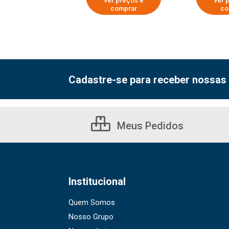
er preços e
ver preços e
ver 
comprar
comprar
co
Cadastre-se para receber nossas 
Meus Pedidos
Institucional
Quem Somos
Nosso Grupo