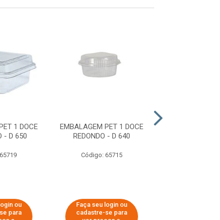
PET 1 DOCE
EMBALAGEM PET 1 DOCE
EMBALAGEM P
- D 650
REDONDO - D 640
DOCE BAIXO -
 65719
Código: 65715
Código: 20
login ou
Faça seu login ou
Faça seu log
se para
cadastre-se para
cadastre-se