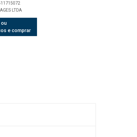
7511715072
AGES LTDA
 ou
ços e comprar