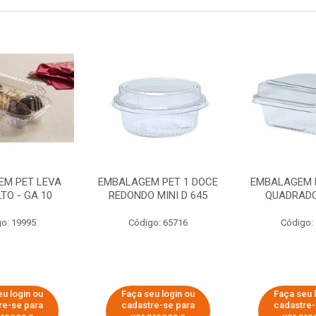
EM PET LEVA
EMBALAGEM PET 1 DOCE
EMBALAGEM 
TO - GA 10
REDONDO MINI D 645
QUADRADO 
o: 19995
Código: 65716
Código:
eu login ou
Faça seu login ou
Faça seu 
re-se para
cadastre-se para
cadastre-