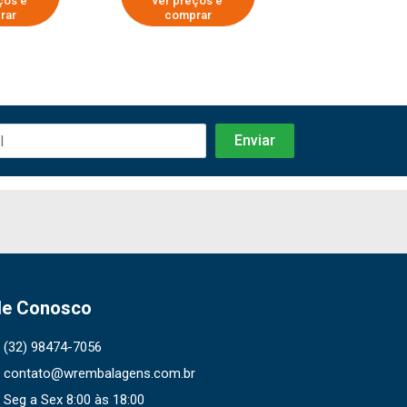
ços e
ver preços e
ver preços
rar
comprar
compra
le Conosco
(32) 98474-7056
contato@wrembalagens.com.br
Seg a Sex 8:00 às 18:00