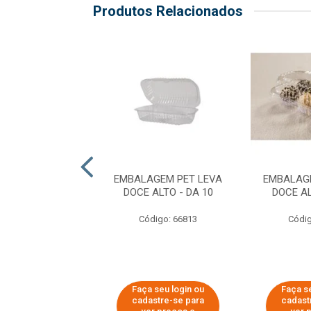
Produtos Relacionados
GEM PET FATIA
EMBALAGEM PET LEVA
EMBALAG
CRISTAL - D 630
DOCE ALTO - DA 10
DOCE AL
digo: 65876
Código: 66813
Códig
 seu login ou
Faça seu login ou
Faça s
astre-se para
cadastre-se para
cadast