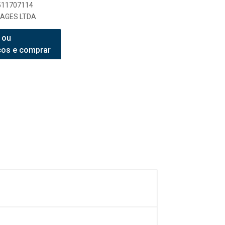
7511707114
AGES LTDA
 ou
ços e comprar