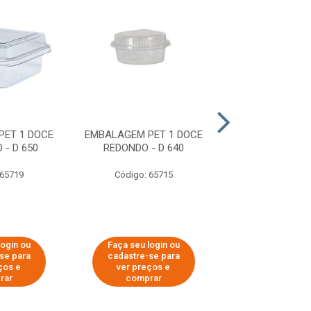
PET 1 DOCE
EMBALAGEM PET 1 DOCE
EMBALAGEM P
- D 650
REDONDO - D 640
DOCE BAIXO -
 65719
Código: 65715
Código: 20
login ou
Faça seu login ou
Faça seu log
se para
cadastre-se para
cadastre-se
ços e
ver preços e
ver preços
rar
comprar
compra