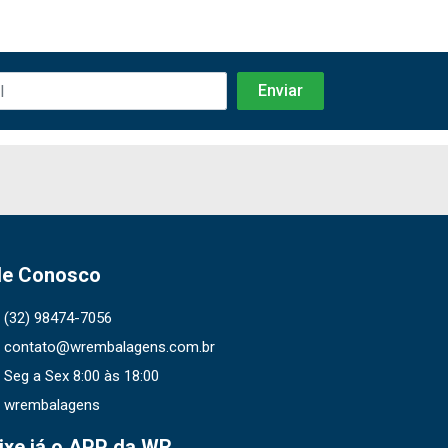
le Conosco
(32) 98474-7056
contato@wrembalagens.com.br
Seg a Sex 8:00 às 18:00
wrembalagens
ixe já o APP da WR