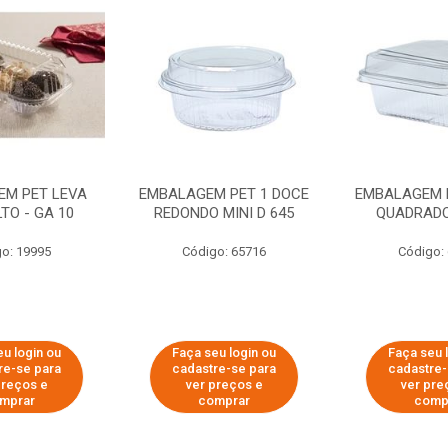
EM PET LEVA
EMBALAGEM PET 1 DOCE
EMBALAGEM 
TO - GA 10
REDONDO MINI D 645
QUADRADO 
o: 19995
Código: 65716
Código:
eu login ou
Faça seu login ou
Faça seu 
re-se para
cadastre-se para
cadastre-
preços e
ver preços e
ver pre
mprar
comprar
comp