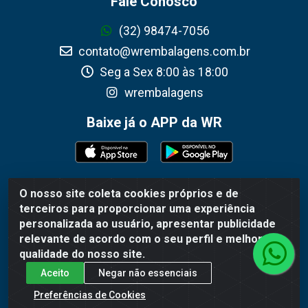
Fale Conosco
(32) 98474-7056
contato@wrembalagens.com.br
Seg a Sex 8:00 às 18:00
wrembalagens
Baixe já o APP da WR
O nosso site coleta cookies próprios e de
WR Embalagens - R. Cel. Teodoro Gomes de Araújo,
terceiros para proporcionar uma experiência
1360 - Grogotó - Barbacena / MG - CEP 36202-628 -
personalizada ao usuário, apresentar publicidade
CNPJ 02.692.206/0001-55
relevante de acordo com o seu perfil e melhorar a
qualidade do nosso site.
Aceito
Negar não essenciais
Preferências de Cookies