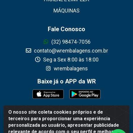
MÁQUINAS
Fale Conosco
(32) 98474-7056
contato@wrembalagens.com.br
Seg a Sex 8:00 às 18:00
wrembalagens
Baixe já o APP da WR
O nosso site coleta cookies próprios e de
WR Embalagens - R. Cel. Teodoro Gomes de Araújo,
terceiros para proporcionar uma experiência
1360 - Grogotó - Barbacena / MG - CEP 36202-628 -
personalizada ao usuário, apresentar publicidade
CNPJ 02.692.206/0001-55
relevante de acordo com o seu perfil e melhorar a