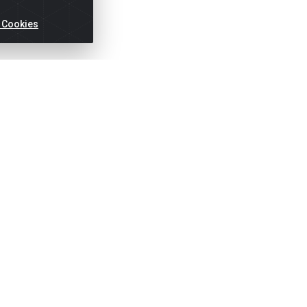
 Cookies
ertas!
Títulos
Notas Fiscai