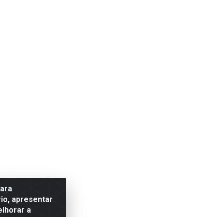
para
io, apresentar
elhorar a