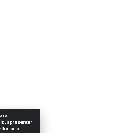
para
io, apresentar
elhorar a