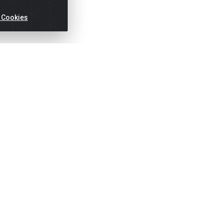
 Cookies
ertas!
Títulos
Notas Fiscai