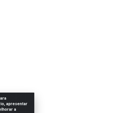
para
io, apresentar
elhorar a