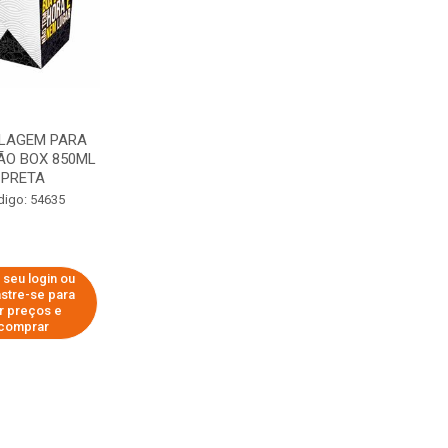
LAGEM PARA
ÃO BOX 850ML
PRETA
digo: 54635
 seu login ou
stre-se para
r preços e
comprar