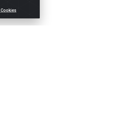
 Cookies
ertas!
Títulos
Notas Fiscai