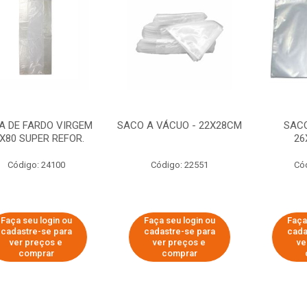
A DE FARDO VIRGEM
SACO A VÁCUO - 22X28CM
SACO
X80 SUPER REFOR.
26
Código: 24100
Código: 22551
Có
Faça seu login ou
Faça seu login ou
Faça
cadastre-se para
cadastre-se para
cada
ver preços e
ver preços e
ve
comprar
comprar