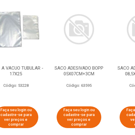
 A VACUO TUBULAR -
SACO ADESIVADO BOPP
SACO A
17X25
05X07CM+3CM
08,
Código: 53228
Código: 63595
Có
Faça seu login ou
Faça seu login ou
Faça
cadastre-se para
cadastre-se para
cada
ver preços e
ver preços e
ve
comprar
comprar