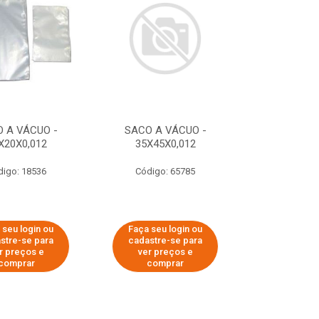
 A VÁCUO -
SACO A VÁCUO -
X20X0,012
35X45X0,012
digo: 18536
Código: 65785
 seu login ou
Faça seu login ou
stre-se para
cadastre-se para
r preços e
ver preços e
comprar
comprar