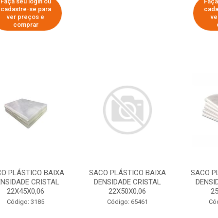
Faça seu login ou
Faça
cadastre-se para
cada
ver preços e
ve
comprar
O PLÁSTICO BAIXA
SACO PLÁSTICO BAIXA
SACO P
NSIDADE CRISTAL
DENSIDADE CRISTAL
DENSI
22X45X0,06
22X50X0,06
2
Código: 3185
Código: 65461
Có