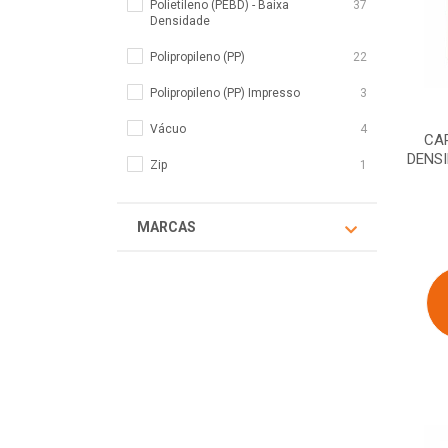
Polietileno (PEBD) - Baixa
37
Densidade
Polipropileno (PP)
22
Polipropileno (PP) Impresso
3
Vácuo
4
CAP
DENSI
Zip
1
MARCAS