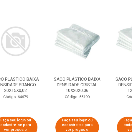
O PLÁSTICO BAIXA
SACO PLÁSTICO BAIXA
SACO P
ENSIDADE BRANCO
DENSIDADE CRISTAL
DENSI
20X15X0,02
10X20X0,06
1
Código: 64679
Código: 55190
Có
Faça seu login ou
Faça seu login ou
Faça
cadastre-se para
cadastre-se para
cada
ver preços e
ver preços e
ve