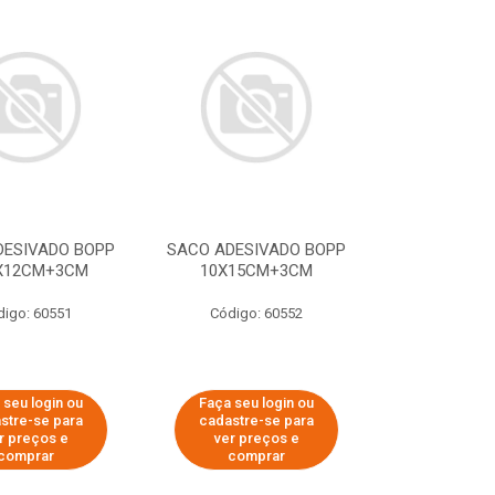
DESIVADO BOPP
SACO ADESIVADO BOPP
5X12CM+3CM
10X15CM+3CM
digo: 60551
Código: 60552
 seu login ou
Faça seu login ou
stre-se para
cadastre-se para
r preços e
ver preços e
comprar
comprar