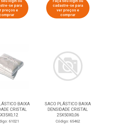
 seu login ou
Faça seu login ou
stre-se para
cadastre-se para
r preços e
ver preços e
comprar
comprar
LÁSTICO BAIXA
SACO PLÁSTICO BAIXA
DADE CRISTAL
DENSIDADE CRISTAL
5X35X0,12
25X50X0,06
digo: 61021
Código: 65462