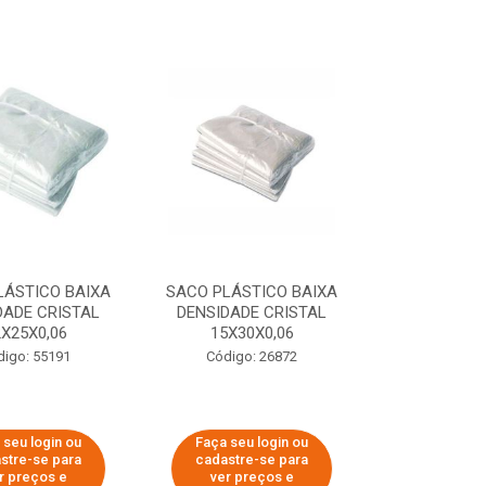
LÁSTICO BAIXA
SACO PLÁSTICO BAIXA
DADE CRISTAL
DENSIDADE CRISTAL
2X25X0,06
15X30X0,06
digo: 55191
Código: 26872
 seu login ou
Faça seu login ou
stre-se para
cadastre-se para
r preços e
ver preços e