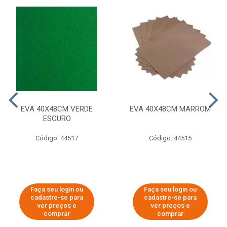
EVA 40X48CM VERDE
EVA 40X48CM MARROM
ESCURO
Código: 44517
Código: 44515
Faça seu login ou
Faça seu login ou
cadastre-se para
cadastre-se para
ver preços e
ver preços e
comprar
comprar