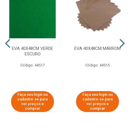
EVA 40X48CM VERDE
EVA 40X48CM MARROM
ESCURO
Código: 44517
Código: 44515
Faça seu login ou
Faça seu login ou
cadastre-se para
cadastre-se para
ver preços e
ver preços e
comprar
comprar