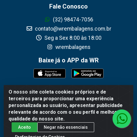
Fale Conosco
(32) 98474-7056
contato@wrembalagens.com.br
Seg a Sex 8:00 às 18:00
wrembalagens
Baixe já o APP da WR
O nosso site coleta cookies próprios e de
WR Embalagens - R. Cel. Teodoro Gomes de Araújo,
terceiros para proporcionar uma experiência
1360 - Grogotó - Barbacena / MG - CEP 36202-628 -
personalizada ao usuário, apresentar publicidade
CNPJ 02.692.206/0001-55
relevante de acordo com o seu perfil e melhorar a
qualidade do nosso site.
Aceito
Negar não essenciais
Preferências de Cookies