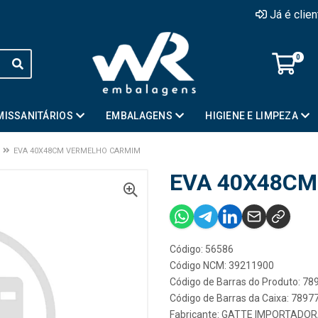
Já é clie
0
MISSANITÁRIOS
EMBALAGENS
HIGIENE E LIMPEZA
EVA 40X48CM VERMELHO CARMIM
EVA 40X48C
Código: 56586
Código NCM: 39211900
Código de Barras do Produto: 7
Código de Barras da Caixa: 789
Fabricante:
GATTE IMPORTADO