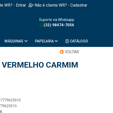
nte WR? - Entrar
Não é cliente WR? - Cadastrar
Suporte via Whatsapp
(32) 98474-7056
MÁQUINAS
PAPELARIA
CATÁLOGO
VOLTAR
M VERMELHO CARMIM
897779623010
7779623010
RA