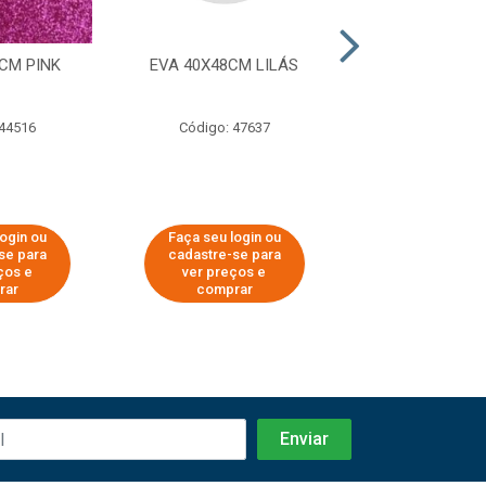
CM PINK
EVA 40X48CM LILÁS
EVA 40X48CM
CLARO
 44516
Código: 47637
Código: 56
login ou
Faça seu login ou
Faça seu log
se para
cadastre-se para
cadastre-se 
ços e
ver preços e
ver preços
rar
comprar
comprar