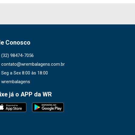
le Conosco
(32) 98474-7056
contato@wrembalagens.com.br
Seg a Sex 8:00 às 18:00
wrembalagens
ixe já o APP da WR