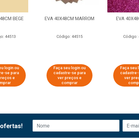
X48CM BEGE
EVA 40X48CM MARROM
EVA 40X48
o: 44513
Código: 44515
Código:
u login ou
Faça seu login ou
Faça seu 
re-se para
cadastre-se para
cadastre-
preços e
ver preços e
ver pre
mprar
comprar
comp
ofertas!