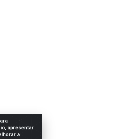
para
io, apresentar
elhorar a