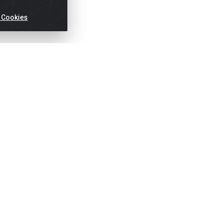
 Cookies
ertas!
Títulos
Notas Fiscai