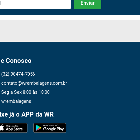
le Conosco
(32) 98474-7056
contato@wrembalagens.com.br
Seg a Sex 8:00 às 18:00
wrembalagens
ixe já o APP da WR