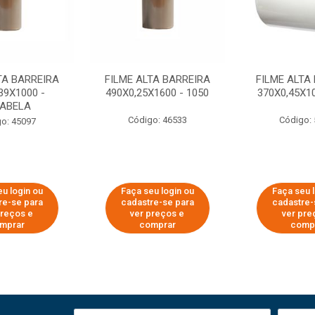
TA BARREIRA
FILME ALTA BARREIRA
FILME ALTA
39X1000 -
490X0,25X1600 - 1050
370X0,45X10
ABELA
Código: 46533
Código:
o: 45097
u login ou
Faça seu login ou
Faça seu 
re-se para
cadastre-se para
cadastre-
preços e
ver preços e
ver pre
mprar
comprar
comp