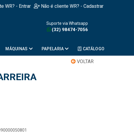
nte WR? - Entrar
Não é cliente WR? - Cadastrar
Suporte via Whatsapp
(32) 98474-7056
MÁQUINAS
PAPELARIA
CATÁLOGO
VOLTAR
BARREIRA
0
7890000050801