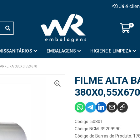
Já é clie
0
MISSANITÁRIOS
EMBALAGENS
HIGIENE E LIMPEZA
BARREIRA 380X0,55X670
FILME ALTA 
380X0,55X67
Código: 50801
Código NCM: 39209990
Código de Barras do Produto: 1