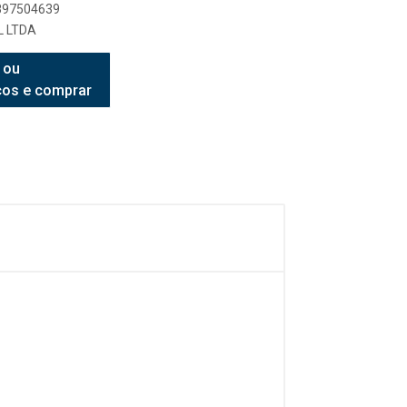
9897504639
L LTDA
 ou
ços e comprar