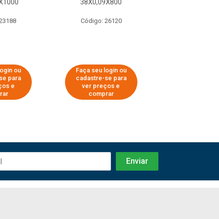
X1000
38X0,09X800
45X0,10X1
 23188
Código: 26120
Código: 26
login ou
Faça seu login ou
Faça seu log
se para
cadastre-se para
cadastre-se 
ços e
ver preços e
ver preços
rar
comprar
comprar