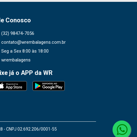
le Conosco
(32) 98474-7056
contato@wrembalagens.com.br
Seg a Sex 8:00 às 18:00
wrembalagens
ixe já o APP da WR
28 - CNPJ 02.692.206/0001-55