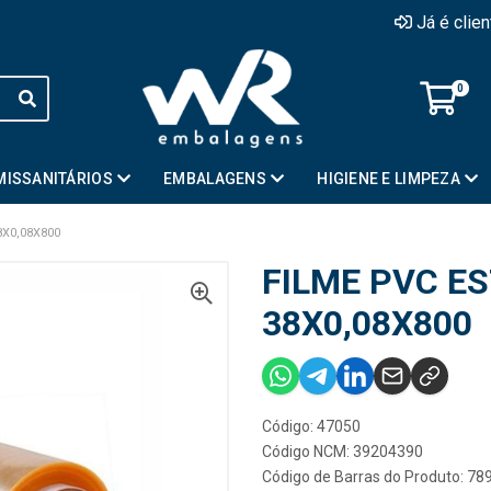
Já é clie
0
MISSANITÁRIOS
EMBALAGENS
HIGIENE E LIMPEZA
8X0,08X800
FILME PVC E
38X0,08X800
Código: 47050
Código NCM: 39204390
Código de Barras do Produto: 7