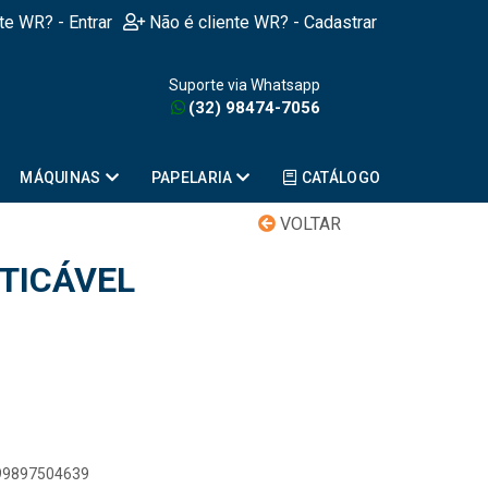
nte WR? - Entrar
Não é cliente WR? - Cadastrar
Suporte via Whatsapp
(32) 98474-7056
MÁQUINAS
PAPELARIA
CATÁLOGO
VOLTAR
STICÁVEL
899897504639