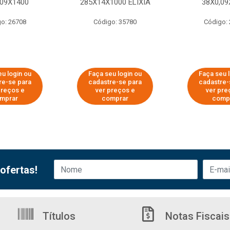
,09X1400
285X14X1000 ELIXIA
38X0,09
o: 26708
Código: 35780
Código:
u login ou
Faça seu login ou
Faça seu 
re-se para
cadastre-se para
cadastre-
preços e
ver preços e
ver pre
mprar
comprar
comp
ofertas!
Títulos
Notas Fiscais