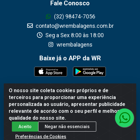
Fale Conosco
(32) 98474-7056
contato@wrembalagens.com.br
Seg a Sex 8:00 às 18:00
wrembalagens
Baixe já o APP da WR
O nosso site coleta cookies próprios e de
WR Embalagens - R. Cel. Teodoro Gomes de Araújo,
terceiros para proporcionar uma experiência
1360 - Grogotó - Barbacena / MG - CEP 36202-628 -
personalizada ao usuário, apresentar publicidade
CNPJ 02.692.206/0001-55
relevante de acordo com o seu perfil e melhorar a
qualidade do nosso site.
Aceito
Negar não essenciais
Preferências de Cookies