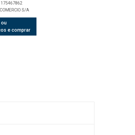
91175467862
 COMERCIO S/A
 ou
ços e comprar