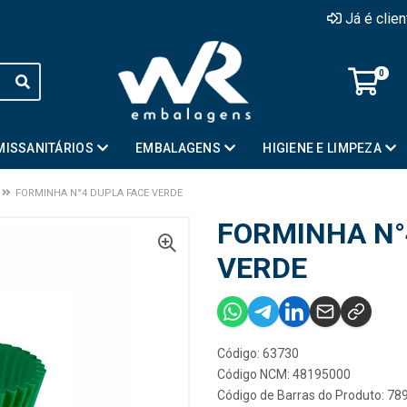
Já é clie
0
MISSANITÁRIOS
EMBALAGENS
HIGIENE E LIMPEZA
FORMINHA N°4 DUPLA FACE VERDE
FORMINHA N°
VERDE
Código: 63730
Código NCM: 48195000
Código de Barras do Produto: 7