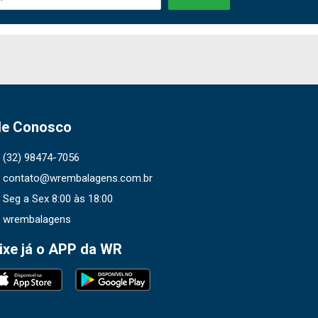
le Conosco
(32) 98474-7056
contato@wrembalagens.com.br
Seg a Sex 8:00 às 18:00
wrembalagens
ixe já o APP da WR