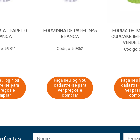
 AT PAPEL 0
FORMINHA DE PAPEL Nº5
FORMA DE P
ANCA
BRANCA
CUPCAKE IM
VERDE 
o: 59841
Código: 59862
Código:
u login ou
Faça seu login ou
Faça seu 
re-se para
cadastre-se para
cadastre-
preços e
ver preços e
ver pre
mprar
comprar
comp
ofertas!