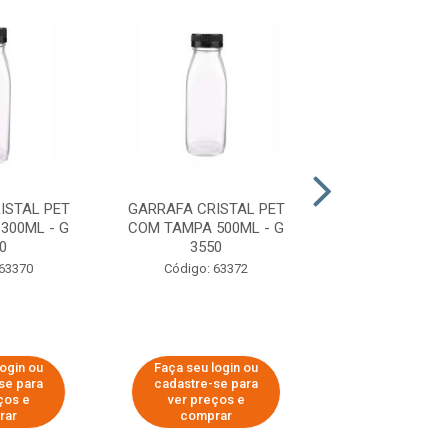
ISTAL PET
GARRAFA CRISTAL PET
GARRAFA CRIS
300ML - G
COM TAMPA 500ML - G
COM TAMPA 100
0
3550
3500
 63370
Código: 63372
Código: 63
login ou
Faça seu login ou
Faça seu log
se para
cadastre-se para
cadastre-se 
ços e
ver preços e
ver preços
rar
comprar
comprar