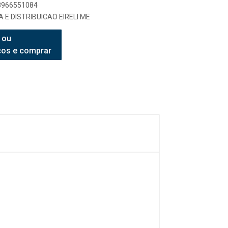
98966551084
 E DISTRIBUICAO EIRELI ME
 ou
ços e comprar