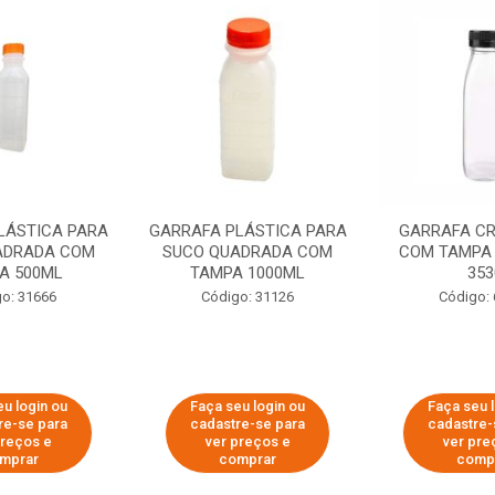
LÁSTICA PARA
GARRAFA PLÁSTICA PARA
GARRAFA CR
ADRADA COM
SUCO QUADRADA COM
COM TAMPA 
A 500ML
TAMPA 1000ML
353
o: 31666
Código: 31126
Código:
u login ou
Faça seu login ou
Faça seu 
re-se para
cadastre-se para
cadastre-
preços e
ver preços e
ver pre
mprar
comprar
comp