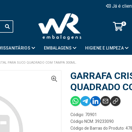
Já é clie
0
MISSANITÁRIOS
EMBALAGENS
HIGIENE E LIMPEZA
STAL PARA SUCO QUADRADO COM TAMPA 300ML.
GARRAFA CRI
QUADRADO C
Código: 70901
Código NCM: 39233090
Código de Barras do Produto: 4