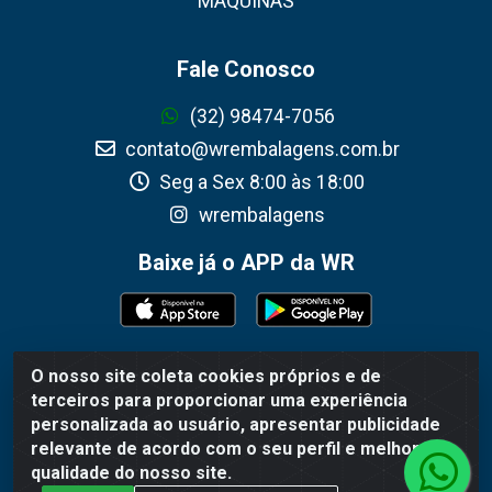
MÁQUINAS
Fale Conosco
(32) 98474-7056
contato@wrembalagens.com.br
Seg a Sex 8:00 às 18:00
wrembalagens
Baixe já o APP da WR
O nosso site coleta cookies próprios e de
WR Embalagens - R. Cel. Teodoro Gomes de Araújo,
terceiros para proporcionar uma experiência
1360 - Grogotó - Barbacena / MG - CEP 36202-628 -
personalizada ao usuário, apresentar publicidade
CNPJ 02.692.206/0001-55
relevante de acordo com o seu perfil e melhorar a
qualidade do nosso site.