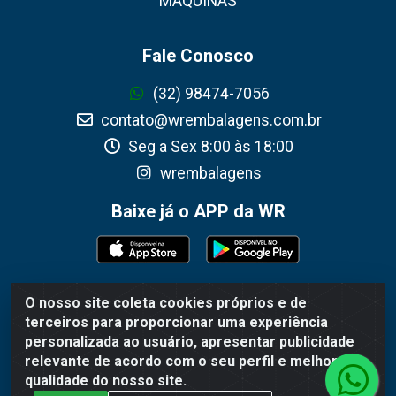
MÁQUINAS
Fale Conosco
(32) 98474-7056
contato@wrembalagens.com.br
Seg a Sex 8:00 às 18:00
wrembalagens
Baixe já o APP da WR
O nosso site coleta cookies próprios e de
WR Embalagens - R. Cel. Teodoro Gomes de Araújo,
terceiros para proporcionar uma experiência
1360 - Grogotó - Barbacena / MG - CEP 36202-628 -
personalizada ao usuário, apresentar publicidade
CNPJ 02.692.206/0001-55
relevante de acordo com o seu perfil e melhorar a
qualidade do nosso site.