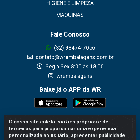
HIGIENE E LIMPEZA
MÁQUINAS
Fale Conosco
(32) 98474-7056
contato@wrembalagens.com.br
Seg a Sex 8:00 às 18:00
wrembalagens
Baixe já o APP da WR
O nosso site coleta cookies próprios e de
WR Embalagens - R. Cel. Teodoro Gomes de Araújo,
terceiros para proporcionar uma experiência
1360 - Grogotó - Barbacena / MG - CEP 36202-628 -
personalizada ao usuário, apresentar publicidade
CNPJ 02.692.206/0001-55