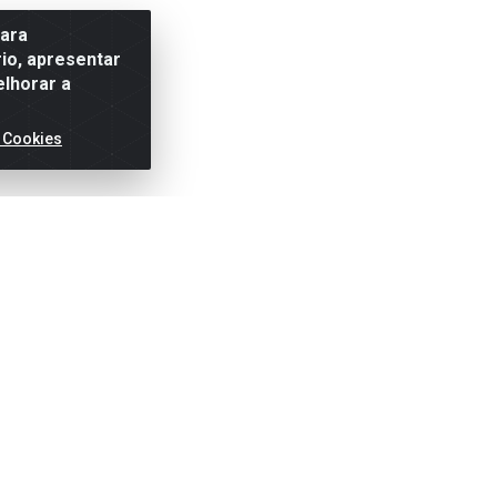
para
io, apresentar
elhorar a
 Cookies
ertas!