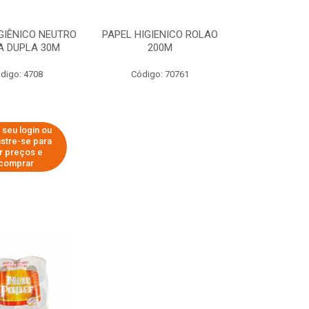
GIÊNICO NEUTRO
PAPEL HIGIENICO ROLAO
A DUPLA 30M
200M
digo: 4708
Código: 70761
 seu login ou
stre-se para
r preços e
comprar