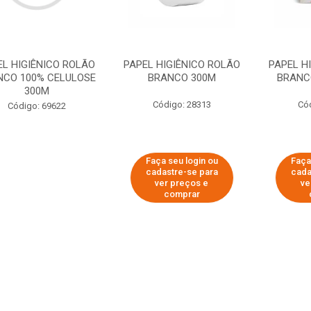
EL HIGIÊNICO ROLÃO
PAPEL HIGIÊNICO ROLÃO
PAPEL H
NCO 100% CELULOSE
BRANCO 300M
BRANCO
300M
Código: 28313
Có
Código: 69622
Faça seu login ou
Faça
cadastre-se para
cada
ver preços e
ve
comprar