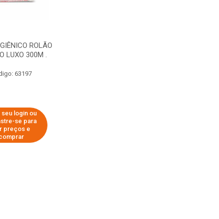
IGIÊNICO ROLÃO
 LUXO 300M .
digo: 63197
 seu login ou
stre-se para
r preços e
comprar