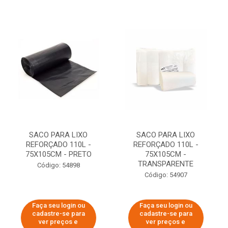
SACO PARA LIXO
SACO PARA LIXO
REFORÇADO 110L -
REFORÇADO 110L -
75X105CM - PRETO
75X105CM -
TRANSPARENTE
Código: 54898
Código: 54907
Faça seu login ou
Faça seu login ou
cadastre-se para
cadastre-se para
ver preços e
ver preços e