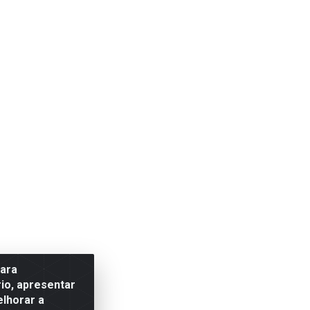
para
io, apresentar
elhorar a