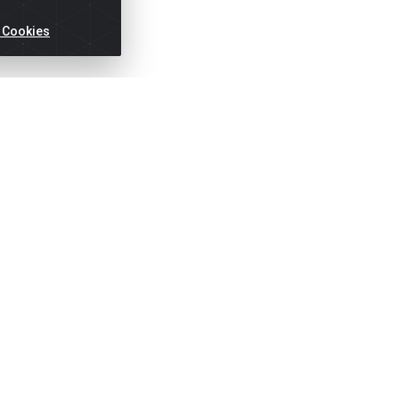
 Cookies
ertas!
Títulos
Notas Fiscai