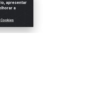
io, apresentar
elhorar a
 Cookies
ertas!
Títulos
Notas Fiscai