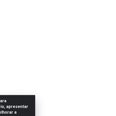
para
io, apresentar
elhorar a