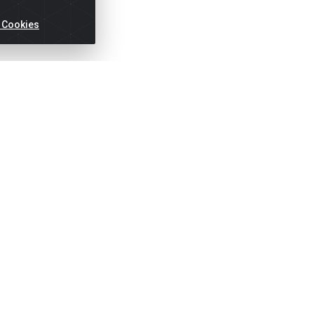
 Cookies
ertas!
Títulos
Notas Fiscai