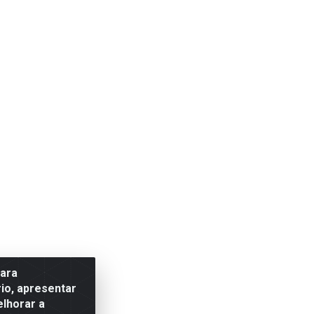
para
io, apresentar
elhorar a