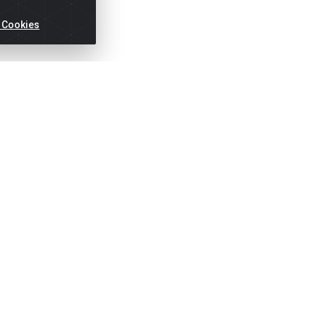
 Cookies
ertas!
Títulos
Notas Fiscai