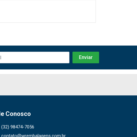
le Conosco
(32) 98474-7056
contato@wrembalagens.com.br