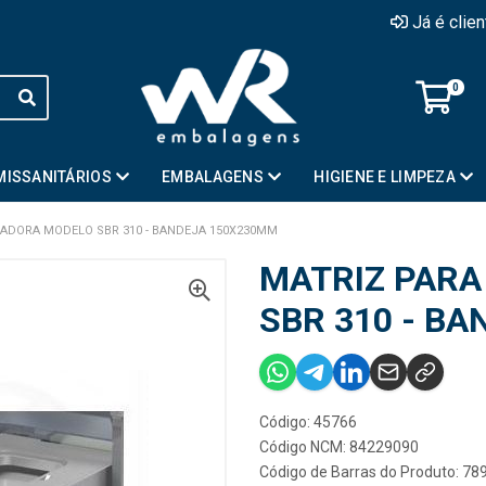
Já é clie
0
MISSANITÁRIOS
EMBALAGENS
HIGIENE E LIMPEZA
LADORA MODELO SBR 310 - BANDEJA 150X230MM
MATRIZ PARA
SBR 310 - B
Código: 45766
Código NCM: 84229090
Código de Barras do Produto: 7