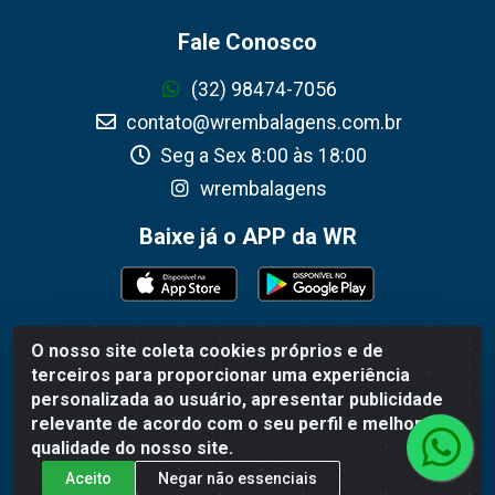
Fale Conosco
(32) 98474-7056
contato@wrembalagens.com.br
Seg a Sex 8:00 às 18:00
wrembalagens
Baixe já o APP da WR
O nosso site coleta cookies próprios e de
WR Embalagens - R. Cel. Teodoro Gomes de Araújo,
terceiros para proporcionar uma experiência
1360 - Grogotó - Barbacena / MG - CEP 36202-628 -
personalizada ao usuário, apresentar publicidade
CNPJ 02.692.206/0001-55
relevante de acordo com o seu perfil e melhorar a
qualidade do nosso site.
Aceito
Negar não essenciais