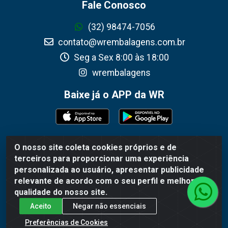
Fale Conosco
(32) 98474-7056
contato@wrembalagens.com.br
Seg a Sex 8:00 às 18:00
wrembalagens
Baixe já o APP da WR
O nosso site coleta cookies próprios e de
WR Embalagens - R. Cel. Teodoro Gomes de Araújo,
terceiros para proporcionar uma experiência
1360 - Grogotó - Barbacena / MG - CEP 36202-628 -
personalizada ao usuário, apresentar publicidade
CNPJ 02.692.206/0001-55
relevante de acordo com o seu perfil e melhorar a
qualidade do nosso site.
Aceito
Negar não essenciais
Preferências de Cookies