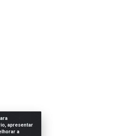
para
io, apresentar
elhorar a