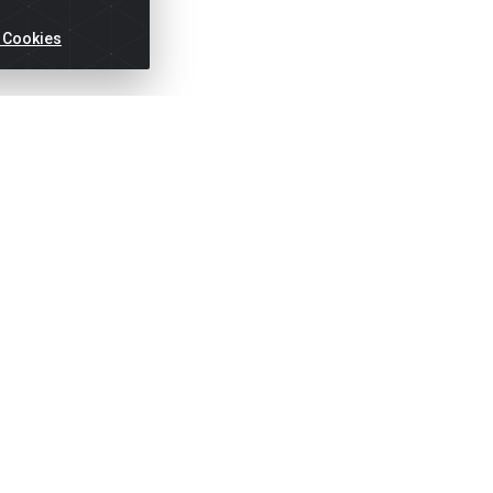
 Cookies
ertas!
Títulos
Notas Fiscai