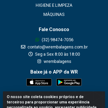
HIGIENE E LIMPEZA
MÁQUINAS
Fale Conosco
(32) 98474-7056
contato@wrembalagens.com.br
Seg a Sex 8:00 às 18:00
wrembalagens
Baixe já o APP da WR
O nosso site coleta cookies próprios e de
WR Embalagens - R. Cel. Teodoro Gomes de Araújo, 1360 -
terceiros para proporcionar uma experiência
Grogotó - Barbacena / MG - CEP 36202-628 - CNPJ
personalizada ao usuário, apresentar publicidade