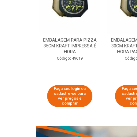
 PARA PIZZA
EMBALAGEM PARA PIZZA
EMBALAGEM
T IMPRESSA É
35CM KRAFT IMPRESSA É
30CM KRAFT
ORA
HORA
HORA PA
o: 60007
Código: 49619
Código
u login ou
Faça seu login ou
Faça seu
e-se para
cadastre-se para
cadastr
reços e
ver preços e
ver p
mprar
comprar
com