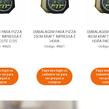
 PARA PIZZA
EMBALAGEM PARA PIZZA
EMBALAGEM 
 IMPRESSA É
25CM KRAFT IMPRESSA É
40CM KRAFT
COTE C/25
HORA
HORA PAC
: 49623
Código: 49621
Código
 login ou
Faça seu login ou
Faça seu
e-se para
cadastre-se para
cadastre
reços e
ver preços e
ver pr
prar
comprar
com