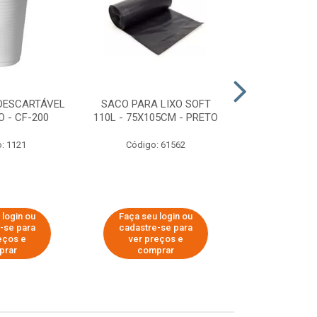
DESCARTÁVEL
SACO PARA LIXO SOFT
DISPENSER 
 - CF-200
110L - 75X105CM - PRETO
HIGIÊNICO R
ECOLÓGI
: 1121
Código: 61562
Código:
 login ou
Faça seu login ou
Faça seu 
-se para
cadastre-se para
cadastre
eços e
ver preços e
ver pr
prar
comprar
comp