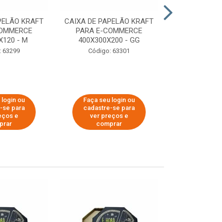
PELÃO KRAFT
CAIXA DE PAPELÃO KRAFT
CAIXA DE PA
COMMERCE
PARA E-COMMERCE
PARA E-C
X120 - M
400X300X200 - GG
200X150
: 63299
Código: 63301
Código:
 login ou
Faça seu login ou
Faça seu 
-se para
cadastre-se para
cadastre
eços e
ver preços e
ver pr
prar
comprar
comp