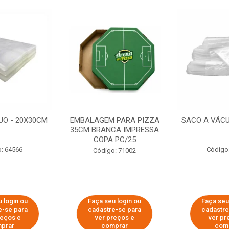
UO - 20X30CM
EMBALAGEM PARA PIZZA
SACO A VÁCU
35CM BRANCA IMPRESSA
COPA PC/25
: 64566
Código
Código: 71002
 login ou
Faça seu login ou
Faça seu
e-se para
cadastre-se para
cadastre
reços e
ver preços e
ver pr
prar
comprar
com