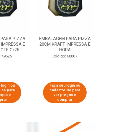
PARA PIZZA
EMBALAGEM PARA PIZZA
EMBALAGEM 
 IMPRESSA É
20CM KRAFT IMPRESSA É
35CM KRAFT 
OTE C/25
HORA
HO
: 49625
Código: 60007
Código:
 login ou
Faça seu login ou
Faça seu 
-se para
cadastre-se para
cadastre
eços e
ver preços e
ver pr
prar
comprar
comp