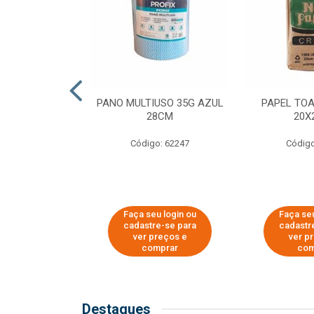
SER PARA
PANO MULTIUSO 35G AZUL
PAPEL TO
DE COPOS DE
28CM
20X
 E CAFÉ
Código: 62247
Código
o: 51281
u login ou
Faça seu login ou
Faça seu
e-se para
cadastre-se para
cadastr
reços e
ver preços e
ver p
mprar
comprar
com
Destaques