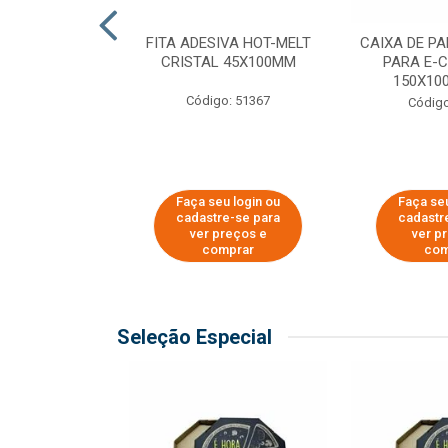
 PAPEL KRAFT
FITA ADESIVA HOT-MELT
CAIXA DE P
 - 40CM
CRISTAL 45X100MM
PARA E-
150X100
o: 23403
Código: 51367
Código
u login ou
Faça seu login ou
Faça seu
e-se para
cadastre-se para
cadastr
reços e
ver preços e
ver p
mprar
comprar
com
Seleção Especial