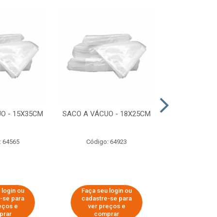
O - 15X35CM
SACO A VÁCUO - 18X25CM
STRETCH COM
ESTIRADO 4
2,50 KG 
: 64565
Código: 64923
Código:
 login ou
Faça seu login ou
Faça seu 
-se para
cadastre-se para
cadastre
eços e
ver preços e
ver pr
prar
comprar
comp