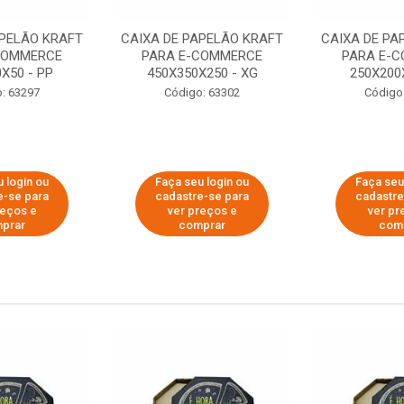
APELÃO KRAFT
CAIXA DE PAPELÃO KRAFT
CAIXA DE PA
COMMERCE
PARA E-COMMERCE
PARA E-
X50 - PP
450X350X250 - XG
250X200
: 63297
Código: 63302
Código
 login ou
Faça seu login ou
Faça seu
e-se para
cadastre-se para
cadastre
reços e
ver preços e
ver pr
prar
comprar
com