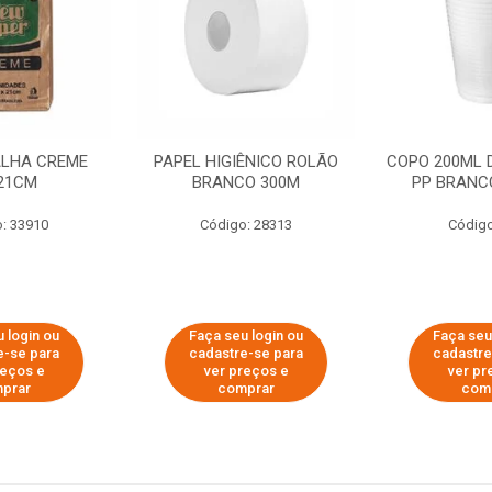
ALHA CREME
PAPEL HIGIÊNICO ROLÃO
COPO 200ML 
21CM
BRANCO 300M
PP BRANCO
: 33910
Código: 28313
Código
 login ou
Faça seu login ou
Faça seu
e-se para
cadastre-se para
cadastre
reços e
ver preços e
ver pr
prar
comprar
com