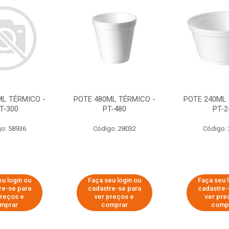
ML TÉRMICO -
POTE 480ML TÉRMICO -
POTE 240ML 
T-300
PT-480
PT-2
o: 58936
Código: 28032
Código:
u login ou
Faça seu login ou
Faça seu 
re-se para
cadastre-se para
cadastre-
preços e
ver preços e
ver pre
mprar
comprar
comp