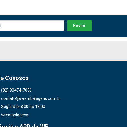
le Conosco
(32) 98474-7056
contato@wrembalagens.com.br
Seg a Sex 8:00 às 18:00
wrembalagens
ixe já o APP da WR