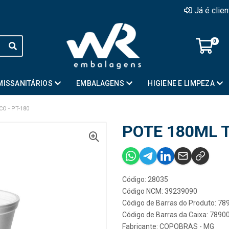
Já é clie
0
MISSANITÁRIOS
EMBALAGENS
HIGIENE E LIMPEZA
O - PT-180
POTE 180ML T
Código: 28035
Código NCM: 39239090
Código de Barras do Produto: 7
Código de Barras da Caixa: 789
Fabricante:
COPOBRAS - MG