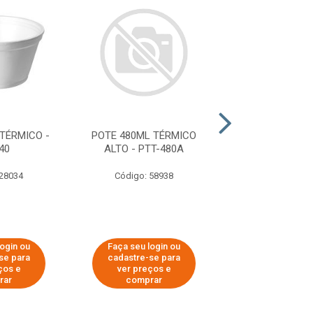
TÉRMICO -
POTE 480ML TÉRMICO
POTE 240ML TÉ
40
ALTO - PTT-480A
PT-240
 28034
Código: 58938
Código: 58
login ou
Faça seu login ou
Faça seu log
se para
cadastre-se para
cadastre-se 
ços e
ver preços e
ver preços
rar
comprar
comprar