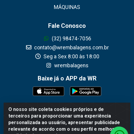
MÁQUINAS
Fale Conosco
(32) 98474-7056
contato@wrembalagens.com.br
Seg a Sex 8:00 às 18:00
wrembalagens
Baixe já o APP da WR
O nosso site coleta cookies próprios e de
WR Embalagens - R. Cel. Teodoro Gomes de Araújo,
terceiros para proporcionar uma experiência
1360 - Grogotó - Barbacena / MG - CEP 36202-628 -
personalizada ao usuário, apresentar publicidade
CNPJ 02.692.206/0001-55
relevante de acordo com o seu perfil e melhorar a