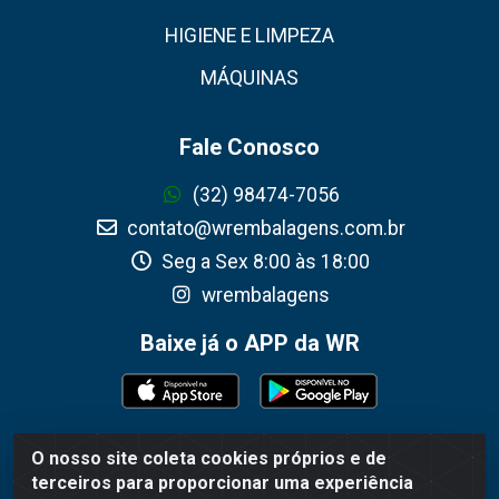
HIGIENE E LIMPEZA
MÁQUINAS
Fale Conosco
(32) 98474-7056
contato@wrembalagens.com.br
Seg a Sex 8:00 às 18:00
wrembalagens
Baixe já o APP da WR
O nosso site coleta cookies próprios e de
WR Embalagens - R. Cel. Teodoro Gomes de Araújo,
terceiros para proporcionar uma experiência
1360 - Grogotó - Barbacena / MG - CEP 36202-628 -