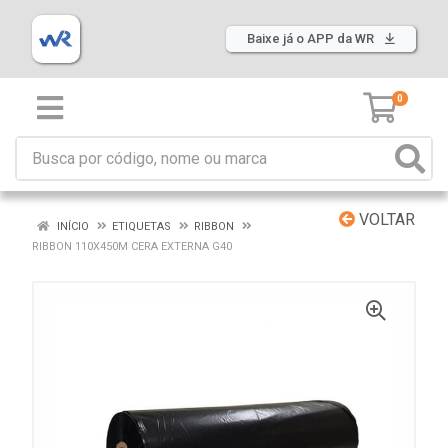
Baixe já o APP da WR
0
VOLTAR
INÍCIO
ETIQUETAS
RIBBON
RIBBON 110X450M CERA EXTERNA G40