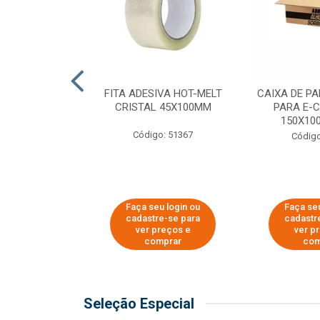
 PAPEL KRAFT
FITA ADESIVA HOT-MELT
CAIXA DE P
 - 40CM
CRISTAL 45X100MM
PARA E-
150X100
o: 23403
Código: 51367
Código
u login ou
Faça seu login ou
Faça seu
e-se para
cadastre-se para
cadastr
reços e
ver preços e
ver p
mprar
comprar
com
Seleção Especial