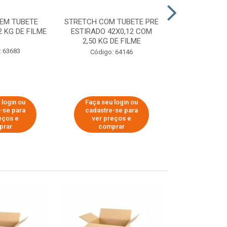
EM TUBETE
STRETCH COM TUBETE PRE
STRETCH COM
2 KG DE FILME
ESTIRADO 42X0,12 COM
ESTIRADO 4
2,50 KG DE FILME
2,00 KG 
: 63683
Código: 64146
Código:
 login ou
Faça seu login ou
Faça seu 
-se para
cadastre-se para
cadastre
eços e
ver preços e
ver pr
prar
comprar
comp