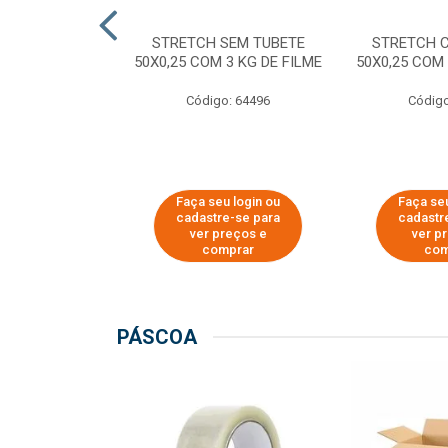
M TUBETE PRE
STRETCH SEM TUBETE
STRETCH 
42X0,12 COM
50X0,25 COM 3 KG DE FILME
50X0,25 COM 
 DE FILME
Código: 64496
Código
o: 64354
u login ou
Faça seu login ou
Faça seu
e-se para
cadastre-se para
cadastr
reços e
ver preços e
ver p
mprar
comprar
com
PÁSCOA