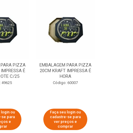
PARA PIZZA
EMBALAGEM PARA PIZZA
EMBALAGEM 
 IMPRESSA É
20CM KRAFT IMPRESSA É
35CM KRAFT 
OTE C/25
HORA
HO
: 49625
Código: 60007
Código:
 login ou
Faça seu login ou
Faça seu 
-se para
cadastre-se para
cadastre
eços e
ver preços e
ver pr
prar
comprar
comp