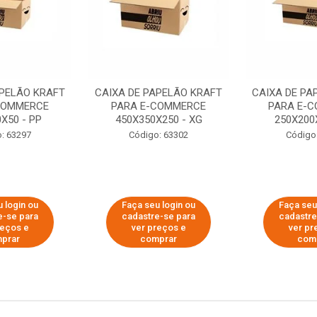
APELÃO KRAFT
CAIXA DE PAPELÃO KRAFT
CAIXA DE PA
COMMERCE
PARA E-COMMERCE
PARA E-
X50 - PP
450X350X250 - XG
250X200
: 63297
Código: 63302
Código
 login ou
Faça seu login ou
Faça seu
e-se para
cadastre-se para
cadastre
reços e
ver preços e
ver pr
prar
comprar
com