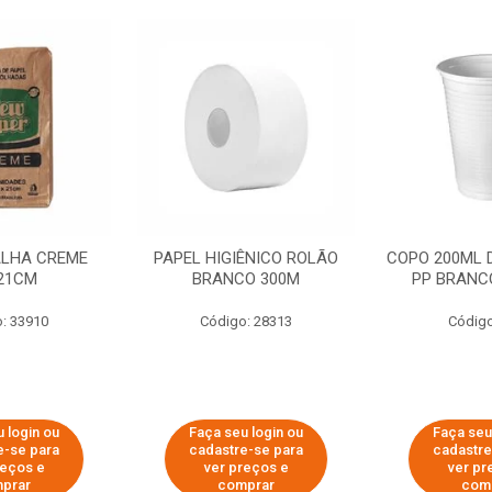
ALHA CREME
PAPEL HIGIÊNICO ROLÃO
COPO 200ML 
21CM
BRANCO 300M
PP BRANCO
: 33910
Código: 28313
Código
 login ou
Faça seu login ou
Faça seu
e-se para
cadastre-se para
cadastre
reços e
ver preços e
ver pr
prar
comprar
com