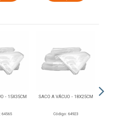
O - 15X35CM
SACO A VÁCUO - 18X25CM
STRETCH COM
ESTIRADO 4
2,50 KG 
: 64565
Código: 64923
Código: