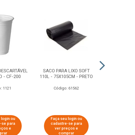
DESCARTÁVEL
SACO PARA LIXO SOFT
DISPENSER 
 - CF-200
110L - 75X105CM - PRETO
HIGIÊNICO R
ECOLÓGI
: 1121
Código: 61562
Código:
 login ou
Faça seu login ou
Faça seu 
-se para
cadastre-se para
cadastre
eços e
ver preços e
ver pr
prar
comprar
comp