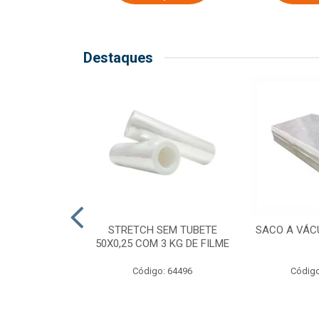
Destaques
COM TUBETE
STRETCH SEM TUBETE
SACO A VÁC
M 2,50 KG DE
50X0,25 COM 3 KG DE FILME
ILME
Código: 64496
Código
o: 64499