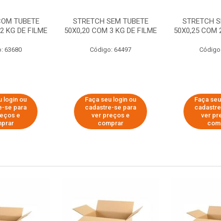
COM TUBETE
STRETCH SEM TUBETE
STRETCH S
2 KG DE FILME
50X0,20 COM 3 KG DE FILME
50X0,25 COM 
: 63680
Código: 64497
Código
 login ou
Faça seu login ou
Faça seu
e-se para
cadastre-se para
cadastre
reços e
ver preços e
ver pr
prar
comprar
com