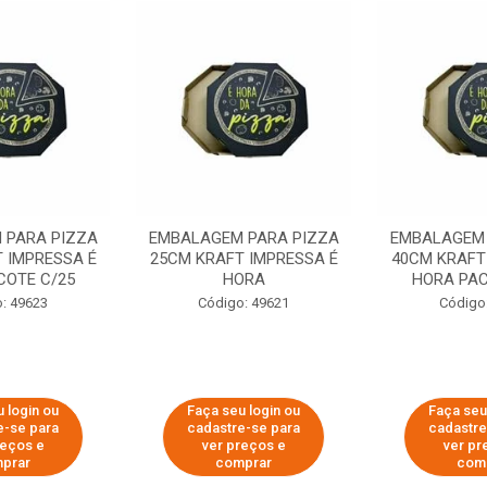
 PARA PIZZA
EMBALAGEM PARA PIZZA
EMBALAGEM 
 IMPRESSA É
25CM KRAFT IMPRESSA É
40CM KRAFT
COTE C/25
HORA
HORA PAC
: 49623
Código: 49621
Código
 login ou
Faça seu login ou
Faça seu
e-se para
cadastre-se para
cadastre
reços e
ver preços e
ver pr
prar
comprar
com