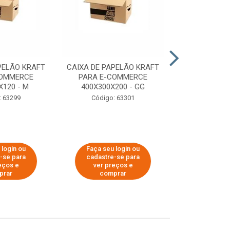
PELÃO KRAFT
CAIXA DE PAPELÃO KRAFT
CAIXA DE PA
COMMERCE
PARA E-COMMERCE
PARA E-C
X120 - M
400X300X200 - GG
200X150
: 63299
Código: 63301
Código:
 login ou
Faça seu login ou
Faça seu 
-se para
cadastre-se para
cadastre
eços e
ver preços e
ver pr
prar
comprar
comp