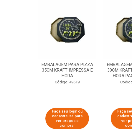
 PARA PIZZA
EMBALAGEM PARA PIZZA
EMBALAGEM
T IMPRESSA É
35CM KRAFT IMPRESSA É
30CM KRAFT
ORA
HORA
HORA PA
o: 60007
Código: 49619
Código
u login ou
Faça seu login ou
Faça seu
e-se para
cadastre-se para
cadastr
reços e
ver preços e
ver p
mprar
comprar
com