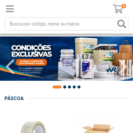
0
PÁSCOA