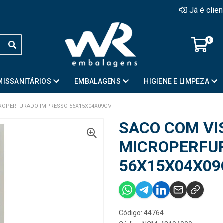
Já é clie
0
MISSANITÁRIOS
EMBALAGENS
HIGIENE E LIMPEZA
CROPERFURADO IMPRESSO 56X15X04X09CM
SACO COM VI
MICROPERFU
56X15X04X0
Código: 44764