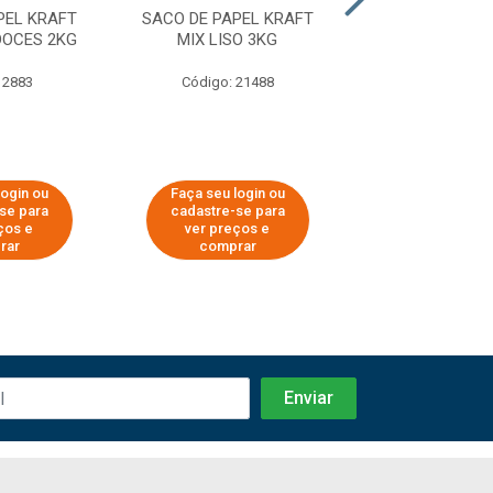
PEL KRAFT
SACO DE PAPEL KRAFT
SACO DE PAPE
DOCES 2KG
MIX LISO 3KG
MIX PÃES E DO
 2883
Código: 21488
Código: 23
login ou
Faça seu login ou
Faça seu log
se para
cadastre-se para
cadastre-se
ços e
ver preços e
ver preços
rar
comprar
compra