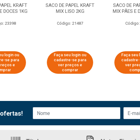
PAPEL KRAFT
SACO DE PAPEL KRAFT
SACO DE PA
 E DOCES 1KG
MIX LISO 2KG
MIX PÃES E 
o: 23398
Código: 21487
Código:
eu login ou
Faça seu login ou
Faça seu 
re-se para
cadastre-se para
cadastre-
preços e
ver preços e
ver pre
mprar
comprar
comp
ofertas!