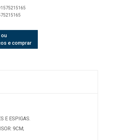
891575215165
1575215165
 ou
ços e comprar
 E ESPIGAS.
SOR: 9CM;