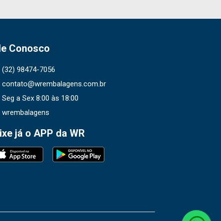
le Conosco
(32) 98474-7056
contato@wrembalagens.com.br
Seg a Sex 8:00 às 18:00
wrembalagens
ixe já o APP da WR