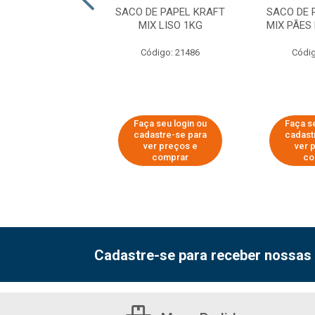
O DE PAPEL
SACO DE PAPEL KRAFT
SACO DE 
OLÚCIDO 1KG
MIX LISO 1KG
MIX PÃES
digo: 21478
Código: 21486
Códig
 seu login ou
Faça seu login ou
Faça s
astre-se para
cadastre-se para
cadast
er preços e
ver preços e
ver 
comprar
comprar
co
Cadastre-se para receber nossas 