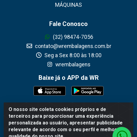
MÁQUINAS
Fale Conosco
(32) 98474-7056
contato@wrembalagens.com.br
Seg a Sex 8:00 às 18:00
wrembalagens
Baixe já o APP da WR
O nosso site coleta cookies próprios e de
WR Embalagens - R. Cel. Teodoro Gomes de Araújo,
terceiros para proporcionar uma experiência
1360 - Grogotó - Barbacena / MG - CEP 36202-628 -
personalizada ao usuário, apresentar publicidade
CNPJ 02.692.206/0001-55
relevante de acordo com o seu perfil e melhorar a
qualidade do nosso site.