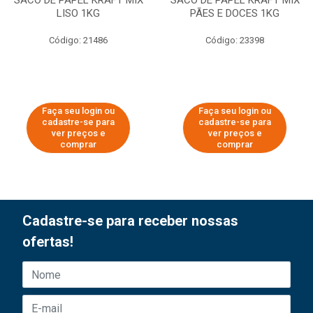
SACO DE PAPEL KRAFT MIX
SACO DE PAPEL KRAFT MIX
LISO 1KG
PÃES E DOCES 1KG
Código: 21486
Código: 23398
Faça seu login ou
Faça seu login ou
cadastre-se para
cadastre-se para
ver preços e
ver preços e
comprar
comprar
Cadastre-se para receber nossas
ofertas!