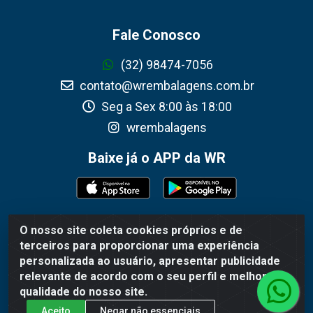
Fale Conosco
(32) 98474-7056
contato@wrembalagens.com.br
Seg a Sex 8:00 às 18:00
wrembalagens
Baixe já o APP da WR
O nosso site coleta cookies próprios e de
WR Embalagens - R. Cel. Teodoro Gomes de Araújo,
terceiros para proporcionar uma experiência
1360 - Grogotó - Barbacena / MG - CEP 36202-628 -
personalizada ao usuário, apresentar publicidade
CNPJ 02.692.206/0001-55
relevante de acordo com o seu perfil e melhorar a
qualidade do nosso site.
Aceito
Negar não essenciais