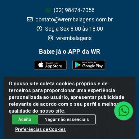
(32) 98474-7056
contato@wrembalagens.com.br
Seg a Sex 8:00 às 18:00
wrembalagens
Baixe já o APP da WR
O nosso site coleta cookies próprios e de
WR Embalagens - R. Cel. Teodoro Gomes de Araújo,
terceiros para proporcionar uma experiência
1360 - Grogotó - Barbacena / MG - CEP 36202-628 -
personalizada ao usuário, apresentar publicidade
CNPJ 02.692.206/0001-55
relevante de acordo com o seu perfil e melhorar a
qualidade do nosso site.
Aceito
Negar não essenciais
Preferências de Cookies