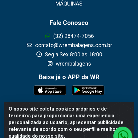
MÁQUINAS
Fale Conosco
(32) 98474-7056
contato@wrembalagens.com.br
Seg a Sex 8:00 às 18:00
wrembalagens
Baixe já o APP da WR
O nosso site coleta cookies próprios e de
WR Embalagens - R. Cel. Teodoro Gomes de Araújo,
terceiros para proporcionar uma experiência
1360 - Grogotó - Barbacena / MG - CEP 36202-628 -
personalizada ao usuário, apresentar publicidade
CNPJ 02.692.206/0001-55
relevante de acordo com o seu perfil e melhorar a
qualidade do nosso site.